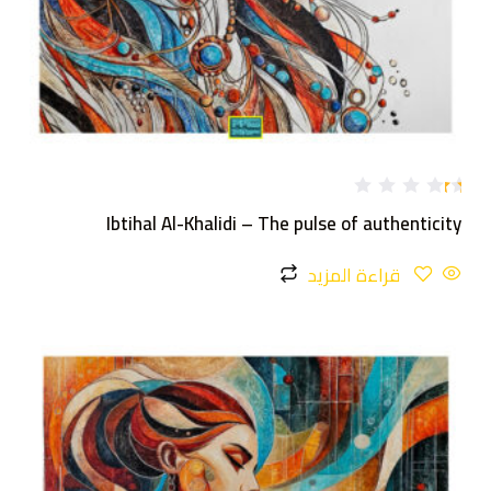
تم
Ibtihal Al-Khalidi – The pulse of authenticity
ال
ت
ق
قراءة المزيد
ي
ي
م
1
.
0
0
م
ن
5