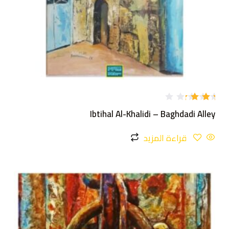
تم
Ibtihal Al-Khalidi – Baghdadi Alley
التقي
يم
3.00
قراءة المزيد
من 5