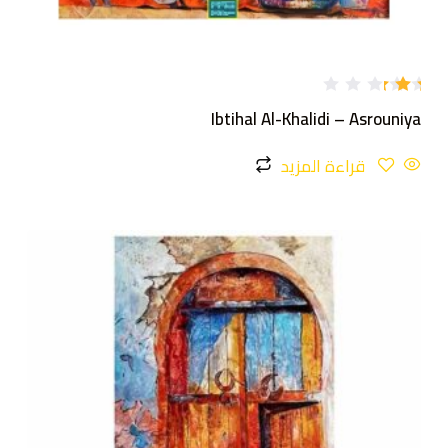
تم
Ibtihal Al-Khalidi – Asrouniya
الت
قيي
م
قراءة المزيد
2.0
0
من
5