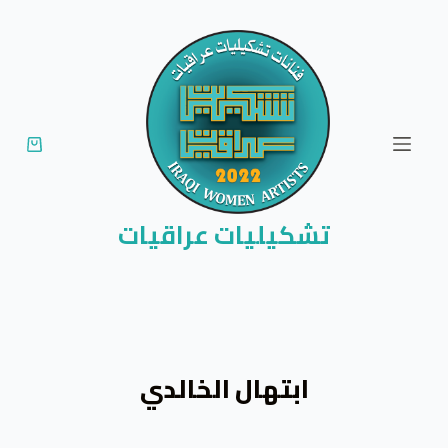
ا
ل
ت
ج
ا
و
ز
إ
تشكيليات عراقيات
ل
ى
ا
ل
م
ابتهال الخالدي
ح
ت
و