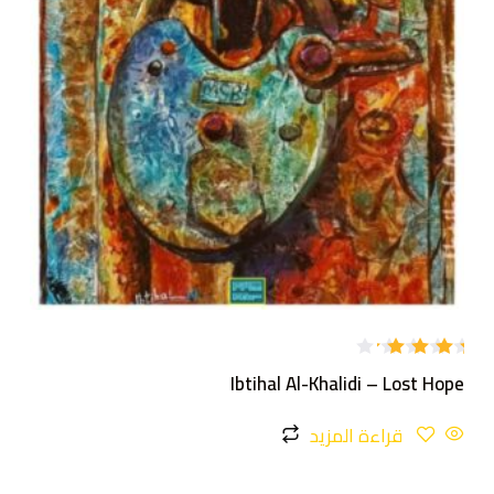
تم
Ibtihal Al-Khalidi – Lost Hope
التقييم
4.00
من 5
قراءة المزيد