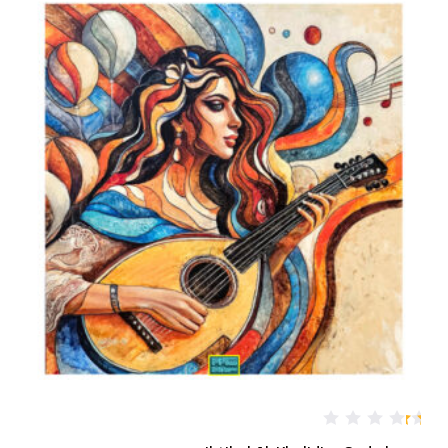
0
م
ن
5
تم