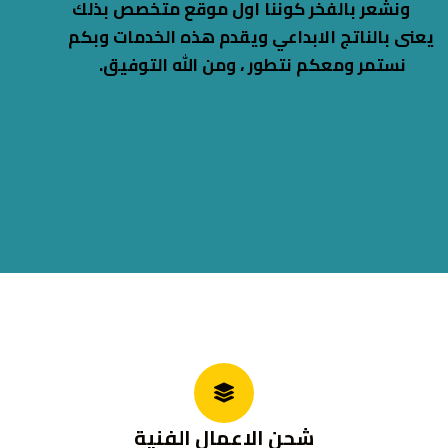
‬نستمر‭ ‬ومعكم‭ ‬نتطور‭ ‬،‭ ‬ومن‭ ‬الله‭ ‬التوفيق‭.‬
شحن الاعمال الفنية