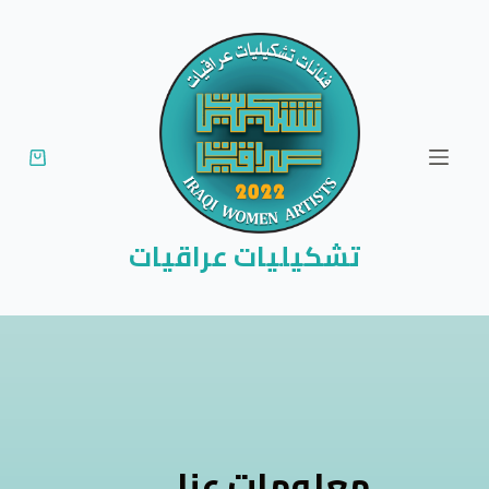
ا
ل
ت
ج
ا
و
ز
إ
تشكيليات عراقيات
ل
ى
ا
ل
م
ح
ت
معلومات عنا
و