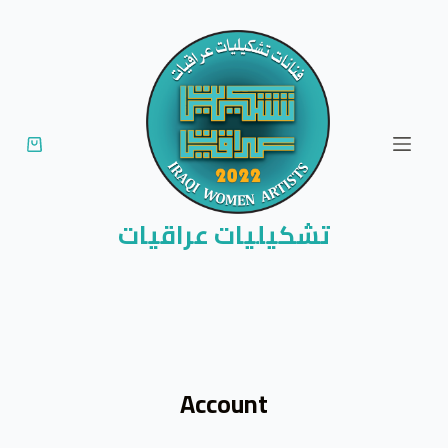
ا
ل
ت
ج
ا
و
ز
إ
تشكيليات عراقيات
ل
ى
ا
ل
م
ح
Account
ت
و