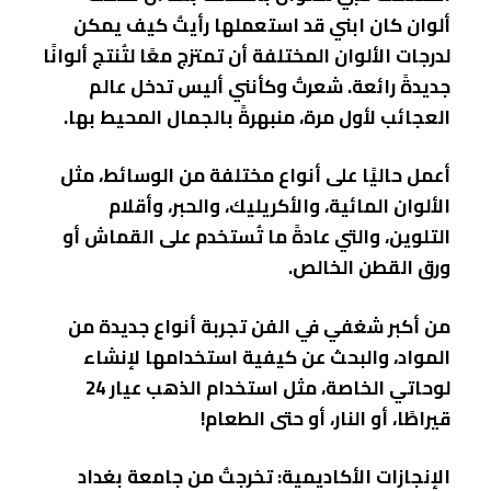
ألوان كان ابني قد استعملها رأيتُ كيف يمكن
لدرجات الألوان المختلفة أن تمتزج معًا لتُنتج ألوانًا
جديدةً رائعة. شعرتُ وكأنني أليس تدخل عالم
العجائب لأول مرة، منبهرةً بالجمال المحيط بها.
أعمل حاليًا على أنواع مختلفة من الوسائط، مثل
الألوان المائية، والأكريليك، والحبر، وأقلام
التلوين، والتي عادةً ما تُستخدم على القماش أو
ورق القطن الخالص.
من أكبر شغفي في الفن تجربة أنواع جديدة من
المواد، والبحث عن كيفية استخدامها لإنشاء
لوحاتي الخاصة، مثل استخدام الذهب عيار 24
قيراطًا، أو النار، أو حتى الطعام!
الإنجازات الأكاديمية: تخرجتُ من جامعة بغداد