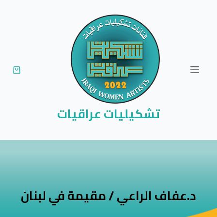
ا
ل
ت
ج
ا
و
ز
إ
تشكيليات عراقيات
ل
ى
ا
ل
م
ح
د.عفاف الراعي / مقيمة في لبنان
ت
و