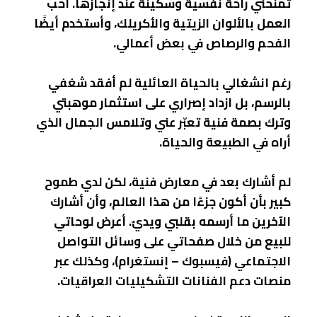
تمنحني راحة نفسية وسكينة عند إنجازها. أحب
العمل بالألوان الزيتية والأكريلك، وأستخدم أيضًا
الفحم والرصاص في بعض أعمالي.
رغم انشغالي بالحياة العائلية لم أفقد شغفي
بالرسم، بل ازداد إصراري على استثمار موهبتي
وترك بصمة فنية تعبّر عني وتلامس الجمال الذي
أراه في الطبيعة والحياة.
لم أشارك بعد في معارض فنية، لكن لدي طموح
كبير بأن أكون جزءًا من هذا العالم، وأن أشارك
الآخرين ما أرسمه بقلبي ويديّ. أعرض لوحاتي
للبيع من خلال صفحاتي على وسائل التواصل
الاجتماعي (فيسبوك – إنستغرام)، وكذلك عبر
منصات دعم الفنانات التشكيليات العراقيات.