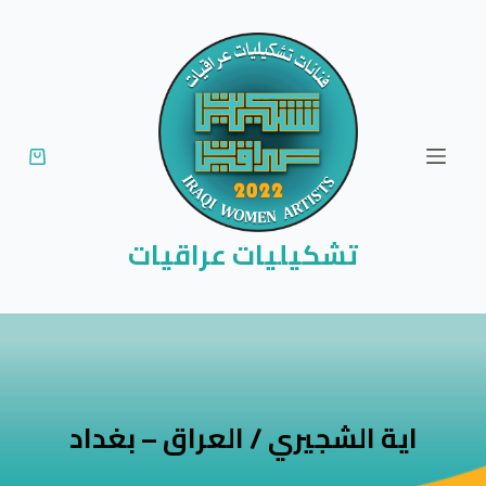
ا
ل
ت
ج
ا
و
ز
إ
تشكيليات عراقيات
ل
ى
ا
ل
م
ح
اية الشجيري / العراق – بغداد
ت
و