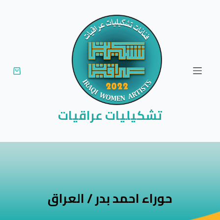
ا
ل
ت
ج
ا
و
ز
إ
تشكيليات عراقيات
ل
ى
ا
ل
م
ح
حوراء احمد بدر / العراق
ت
و