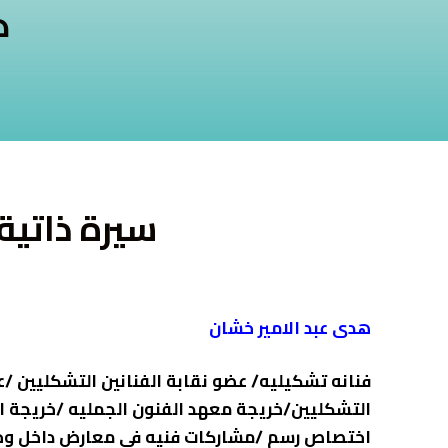
ه
سيرة ذاتية
هدى عبد الامير خشان
فنانه تشكيليه/ عضو نقابة الفنانين التشكليين /
التشكليين/خريجة معهد الفنون الجمليه /خريجة اك
اختصاص رسم /مشاركات فنيه في معارض داخل وخا