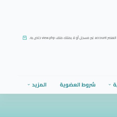
ا
ل
ت
ج
ا
العنصر account غير مسجل أو لا يمتلك ملف view.php خاص به.
و
ز
إ
ل
ى
ا
ة
شروط العضوية
المزيد
ل
م
ح
ت
و