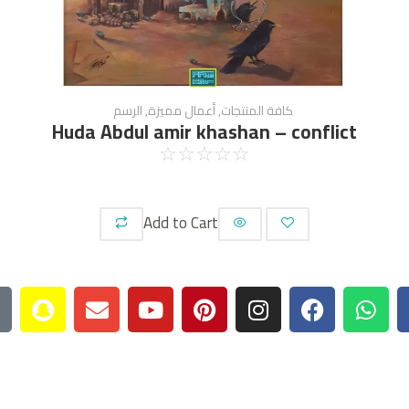
كافة المنتجات
,
أعمال مميزة
,
الرسم
Huda Abdul amir khashan – conflict
☆
☆
☆
☆
☆
Add to Cart