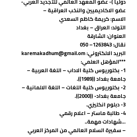
دوليا )- عضو المعهد العالمي للتجديد العربي-
عضو الاكاديميين والنخب العراقية –
الاسم: كريمة كاظم السعدي
التولد: العراق – بغداد
العنوان: الشارقة
نقال: 1263843– 050
البريد الالكتروني: karemakadhum@gmail.om
***المؤهل العلمي:
1- بكلوريوس كلية الاداب – اللغة العربية –
جامعة بغداد ((1989)).
2- بكلوريوس كلية اللغات – اللغة الالمانية –
جامعة بغداد- ((2000)).
3- دبلوم انكليزي.
4- طالبة ماستر – اعلام رقمي
…شهادات مهمة..
– سفيرة السلام العالمي من المركز العربي