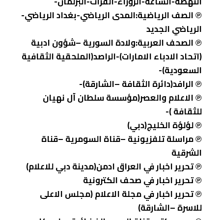
النهضة-الساعة-الزوراء-الفرات-البرلمان-
℗ الصف الرياضية:المدى الرياضي-بغداد الرياضي-
الرياضي الجديد
℗ الصحف العربية:ولادة السورية –شؤون ادبية
(اتحاد الادباء الامارات)-الراصد(الملحقية الثقافية
السعودية)-
℗ الرافد(دائرة الثقافة –الشارقة)-
℗ الاعلام والعصر(مؤسسة سلطان آل نهيان
للثقافة )-
℗ لؤلؤة الخليج(دبي)
℗ مراسلة تلفزيونية –قناة السومرية –قناة
الشرقية
℗ تحرير اخبار في العراق ادمن(مدينة دبي للاعلام)
℗ تحرير اخبار في صحف الكترونية
℗ تحرير اخبار في مجلة الاعلام (مجلس الاعلى
للاسرة –الشارقة)