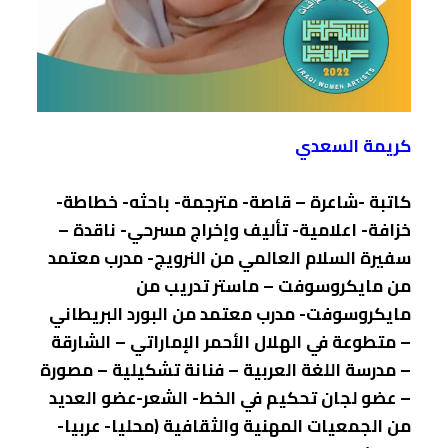
كريمة السعدي
كاتبة -شاعرة – قاصة- مترجمة- باحثه- خطاطة-
خزافة- اعلامية- تأليف وإخراج مسرحي- ناقدة –
سفيرة السلام العالمي من النرويج- مدرب معتمد
من مايكروسوفت – ماستر تدريب من
مايكروسوفت- مدرب معتمد من البورد البريطاني
– متطوعة في الهلال الأحمر الإماراتي – الشارقة
– مدرسة اللغة العربية – فنانة تشكيلية – مصورة
– عضو لجان تحكيم في الخط- الشعر-عضو العديد
من الجمعيات المهنية والثقافية (محليا- عربيا-