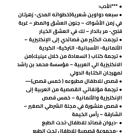
● ***الأدب:
● سبعه دواوين شعرية(خطواته المدى- زهرتان
في زمن الأشواك – جنون العشق والمطر – غربة
قلبي- مر بالدار – لك في العشق الخيار
● ترجمت الكثير من قصائدي إلى الإنكليزية –
الألمانية- الأسبانية- التركية- الكردية
● ترجمة كتاب ( السعادة من خلال عينيك)من
الانكليزية الي العربية – مؤسسة محمد بن راشد
لمهرجان الكتابة الدولي
● قصص للاطفال مطبوعه ( خمس قصص)—
● ترجمة مؤلفاتي القصصية من العربية إلى
الإنكليزية والألمانية – خمس قصص
● قصص منشورة في مجلة الشرطي الصغير –
الشارقة – رأس الخيمة
● -ديوان قصائد للاطفال-تحت الطبع
● -مجموعة قصصية للاطفال تحت الطبع