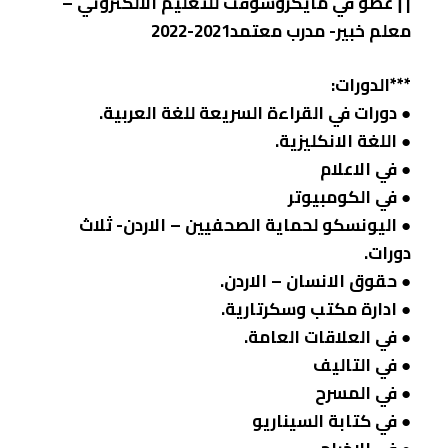
∏ عضو في مايكروسوفت للتعليم الالكتروني –
معلم خبير- مدرب معتمد2021-2022
***الدورات:
● دورات في القراءة السريعة للغة العربية.
● اللغة الانكليزية.
● في الاعلام
● في الكومبيوتر
● اليونسكو لحماية الصحفيين – الاردن- ثلاث
دورات.
● حقوق الانسان – الاردن.
● ادارة مكتب وسكرتارية.
● في العلاقات العامة.
● في التاليف
● في المسرح
● في كتابة السيناريو