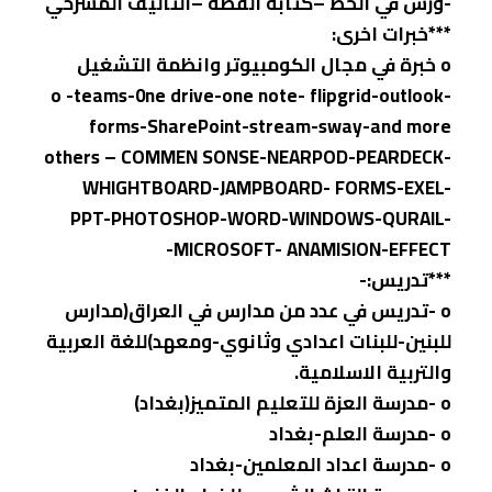
-ورش في الخط –كتابة القصة –التاليف المسرحي
***خبرات اخرى:
o خبرة في مجال الكومبيوتر وانظمة التشغيل
o -teams-0ne drive-one note- flipgrid-outlook-
forms-SharePoint-stream-sway-and more
others – COMMEN SONSE-NEARPOD-PEARDECK-
WHIGHTBOARD-JAMPBOARD- FORMS-EXEL-
PPT-PHOTOSHOP-WORD-WINDOWS-QURAIL-
MICROSOFT- ANAMISION-EFFECT-
***تدريس:-
o -تدريس في عدد من مدارس في العراق(مدارس
للبنين-للبنات اعدادي وثانوي-ومعهد)للغة العربية
والتربية الاسلامية.
o -مدرسة العزة للتعليم المتميز(بغداد)
o -مدرسة العلم-بغداد
o -مدرسة اعداد المعلمين-بغداد