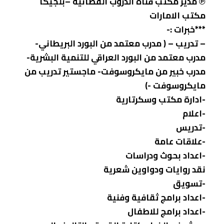
℗ مدير مكتب قناة الدروب الفضائية –بلجيكا
مكتب الامارات
***خبرات :-
– تدريب – ( مدرب معتمد من البورد البريطاني-
مدرب معتمد من البورد العراقي للتنمية البشرية-
مدرب خبير من مايكروسوفت- ماجستير تدريب من
مايكروسوفت -)
-ادارة مكتب وسكرتارية
-اعلام
-تدريس
-علاقات عامة
-اعداد بحوث ودراسات
نقد روايات ودواوين شعرية
-تسويق
-اعداد برامج ثقافية وفنية
-اعداد برامج للاطفال