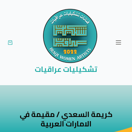
ا
ل
ت
ج
ا
و
ز
إ
تشكيليات عراقيات
ل
ى
ا
ل
م
كريمة السعدي / مقيمة في
ح
الامارات العربية
ت
و