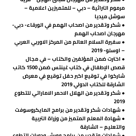
مرموم التراثية – دبي – للمتميزين اعلامية –
سوشل ميديا
● شكر وتقدير من اصحاب الهمم في الورقاء- دبي-
مهرجان اصحاب الهمم
● سفيرة السلام العالم من المركز الاوربي العربي
– اوسلو- 2019
● اخترت ضمن المؤلفين والكتاب – في مجال
قصص الإطفال في كتاب غينتس ضمن 1500 كاتب
شاركوا في توقيع اكبر حفل توقيع في معرض
الشارقة للكتاب الدولي 2019
● شكر وتقدير من الهلال الاحمر الاماراتي للتطوع
2019
● شهادات شكر وتقدير من برامج المايكروسوفت
● شهادة المعلم المتميز من وزراة التربية
والتعليم – الشارقة
● شهادات وتقدير من برامج وورش ودورات التطوع