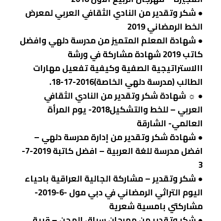
● شكر وتقدير من النادي الثقافي العربي لمعرض
الخط الرمضاني 2019
● شهادة المعلم المتميز من مدرسة دلهي وافضل
كاتب 2019 شهادة مشاركة في ورشة
االاستراتيجية الصفية وكيفية تفعيل مهارات
الطالب (مدرسة دلهي الخاصة)2016-17-18.
● ☼ شهادة شكر وتقدير من النادي الثقافي
العربي – للخط والتشكيل2018- يوم المرأة
العالمي- الشارقة
● شهادة شكر وتقدير من إدارة مدرسة دلهي –
افضل مدرسة للغة العربية – افضل كاتبة 2019-7-
3
● شكر وتقدير – مشاركة الجالية العراقية باحياء
اليوم التراثي الرمضاني في دبي مول -6-2019-
مشاركتي بامسية شعرية
● شكر وتقدير من مهرجان سباق الهجن – قرية