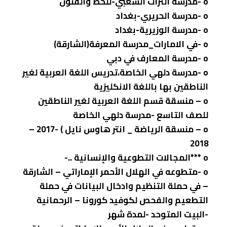
o -مدرسة التراث الشعبي-للخط والفنون
o -مدرسة الحريري-بغداد
o -مدرسة الوزيرية-بغداد
o -في الامارات_مدرسة المعرفة(الشارقة)
o -مدرسة المعارف في دبي
o -مدرسة دلهي الخاصة،تدريس اللغة العربية لغير
الناطقين بها باللغة الانكليزية
o – منسقة قسم اللغة العربية لغير الناطقين
للصف التاسع -مدرسة دلهي الخاصة
o – منسقة الرياضة _ انتر هاوس نايل ) -2017 –
2018
o ***المجالات التطوعية والإنسانية ..-
o -متطوعه في الهلال الأحمر الإماراتي – الشارقة
– في حملة التنظيم وادخال البيانات في حملة
التطعيم والفحص لكوفيد كورونا – الرحمانية
-البيت المتوحد -لمدة شهر