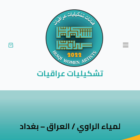
ا
ل
ت
ج
ا
و
ز
إ
تشكيليات عراقيات
ل
ى
ا
ل
م
ح
لمياء الراوي / العراق – بغداد
ت
و