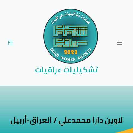
ا
ل
ت
ج
ا
و
ز
إ
تشكيليات عراقيات
ل
ى
ا
ل
م
ح
لاوين دارا محمدعلي / العراق-أربيل
ت
و