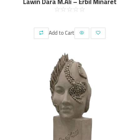
Lawin Dara M.Ali – Erbil Minaret
☆
☆
☆
☆
☆
Add to Cart