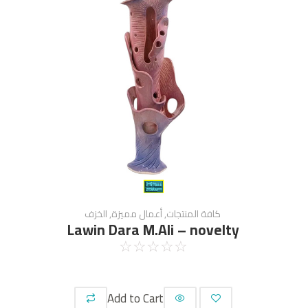
كافة المنتجات
,
أعمال مميزة
,
الخزف
Lawin Dara M.Ali – novelty
☆
☆
☆
☆
☆
Add to Cart