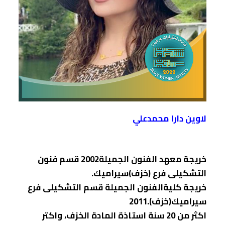
لاوين دارا محمدعلي
خریجة معهد الفنون الجمیلة2002 قسم فنون
التشكیلی فرع (خزف)سیرامیك.
خریجة كلیةالفنون الجمیلة قسم التشكیلی فرع
سیرامیك(خزف).2011
اكثر من 20 سنة استاذة المادة الخزف، واكتر