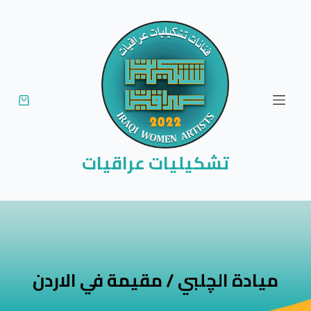
ا
ل
ت
ج
ا
و
ز
إ
تشكيليات عراقيات
ل
ى
ا
ل
م
ح
ميادة الچلبي / مقيمة في الاردن
ت
و