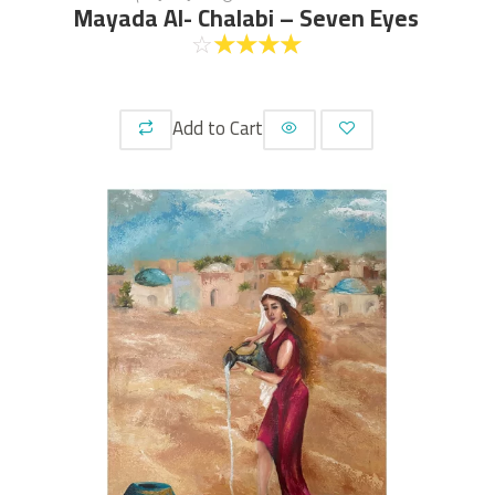
Mayada Al- Chalabi – Seven Eyes
☆
☆
☆
☆
☆
Add to Cart