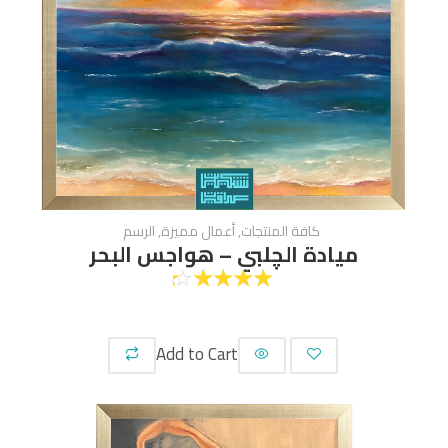
كافة المنتجات
,
أعمال مميزة
,
الرسم
ميادة الچلبي – هواجس البحر
☆
☆
☆
☆
☆
Add to Cart