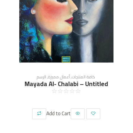
كافة المنتجات
,
أعمال مميزة
,
الرسم
Mayada Al- Chalabi – Untitled
☆
☆
☆
☆
☆
Add to Cart