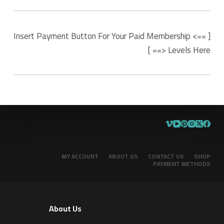
[ ==> Insert Payment Button For Your Paid Membership
Levels Here <== ]
MY ACCOUNT
ABOUT US
CONTACT US
SHOP
PAYMENT METHODS
About Us