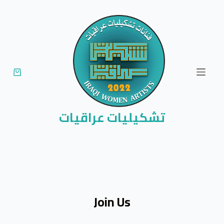
ا
ل
ت
ج
ا
و
ز
إ
تشكيليات عراقيات
ل
ى
ا
ل
م
ح
Join Us
ت
و