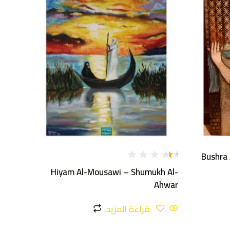
Bushra 
تم
Hiyam Al-Mousawi – Shumukh Al-
ال
ت
Ahwar
ق
يي
م
قراءة المزيد
1.
1
5