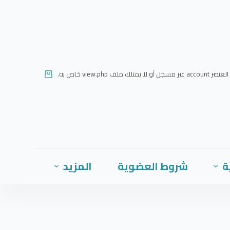
ا
ل
ت
ج
ا
العنصر account غير مسجل أو لا يمتلك ملف view.php خاص به.
و
ز
إ
ل
ى
ا
ة
شروط العضوية
المزيد
ل
م
ح
ت
و