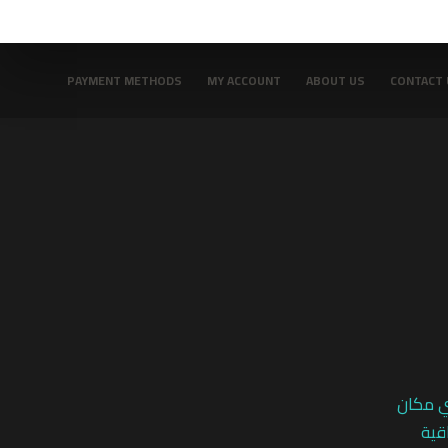
PAYMENT METHODS
MY ACCOUNT
ABOUT US
CONTACT 
ي مكان
قية