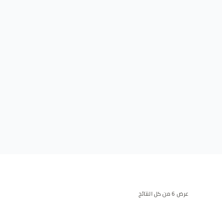
عرض ⁦6⁩ من كل النتائج