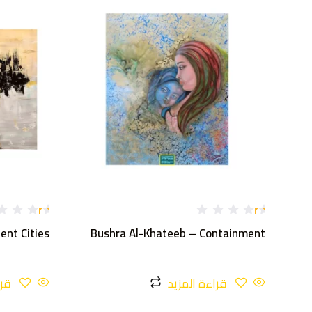
تم
تم
ent Cities
Bushra Al-Khateeb – Containment
ال
ال
ت
ت
ق
ق
ي
ي
ي
ي
قراءة المزيد
قرا
م
م
1
1
.
.