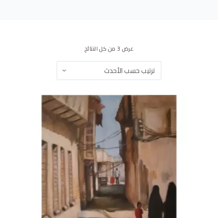
ى
عرض ⁦3⁩ من كل النتائج