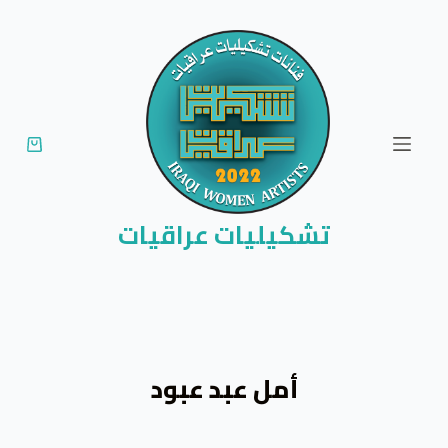
ا
ل
ت
ج
ا
و
ز
إ
تشكيليات عراقيات
ل
ى
ا
ل
م
أمل عبد عبود
ح
ت
و