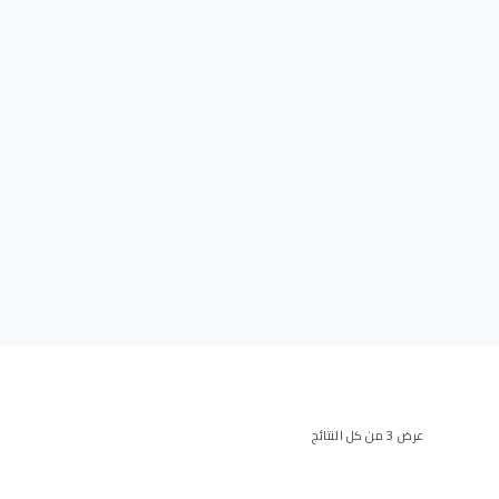
عرض ⁦3⁩ من كل النتائج