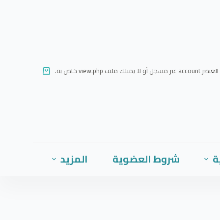
ا
ل
ت
ج
ا
العنصر account غير مسجل أو لا يمتلك ملف view.php خاص به.
و
ز
إ
ل
ى
ا
ة
شروط العضوية
المزيد
ل
م
ح
ت
و