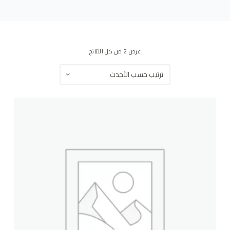
ى
عرض ⁦2⁩ من كل النتائج