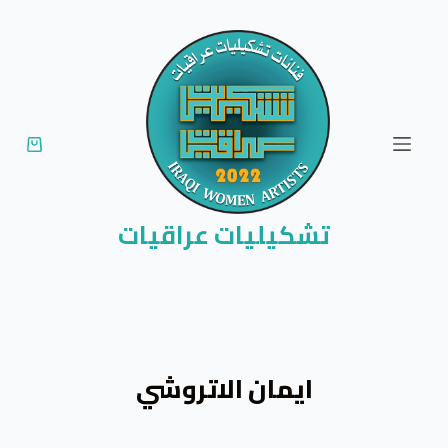
ا
ل
ت
ج
ا
و
ز
إ
تشكيليات عراقيات
ل
ى
ا
ل
م
ايمان الاتروشي
ح
ت
و