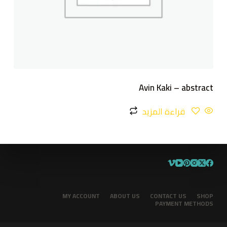
Avin Kaki – abstract
قراءة المزيد
MY ACCOUNT
ABOUT US
CONTACT US
SHOP
PAYMENT METHODS