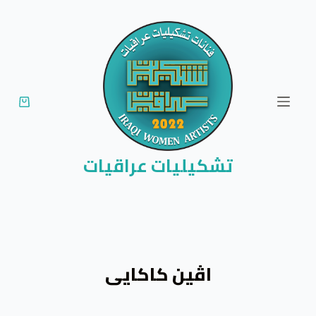
ا
ل
ت
ج
ا
و
ز
إ
تشكيليات عراقيات
ل
ى
ا
ل
م
اڤین کاکایی
ح
ت
و