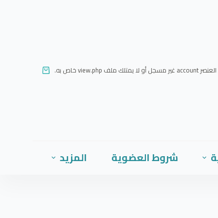
ا
ل
ت
ج
ا
العنصر account غير مسجل أو لا يمتلك ملف view.php خاص به.
و
ز
إ
ل
ى
ا
ة
شروط العضوية
المزيد
ل
م
ح
ت
و