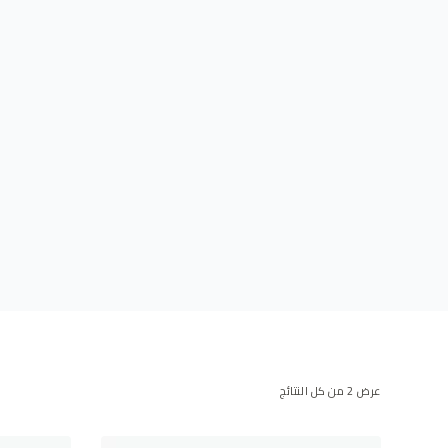
عرض ⁦2⁩ من كل النتائج