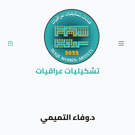
ا
ل
ت
ج
ا
و
ز
إ
تشكيليات عراقيات
ل
ى
ا
ل
م
د.وفاء التميمي
ح
ت
و