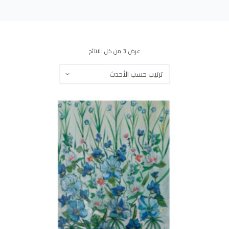
ى
عرض ⁦3⁩ من كل النتائج