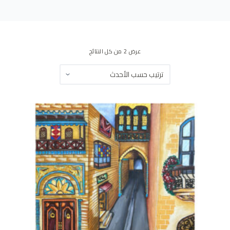
ى
عرض ⁦2⁩ من كل النتائج