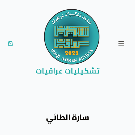
ا
ل
ت
ج
ا
و
ز
إ
تشكيليات عراقيات
ل
ى
ا
ل
م
سارة الطائي
ح
ت
و