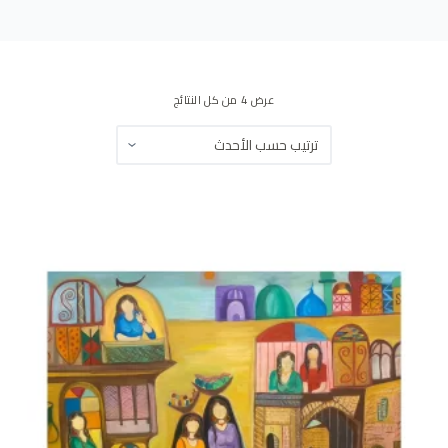
ى
عرض ⁦4⁩ من كل النتائج