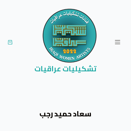
ا
ل
ت
ج
ا
و
ز
إ
تشكيليات عراقيات
ل
ى
ا
ل
م
سعاد حميد رجب
ح
ت
و