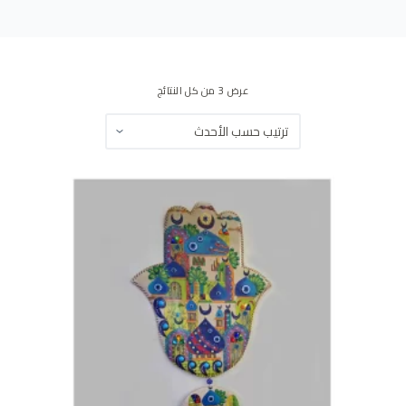
ى
عرض ⁦3⁩ من كل النتائج