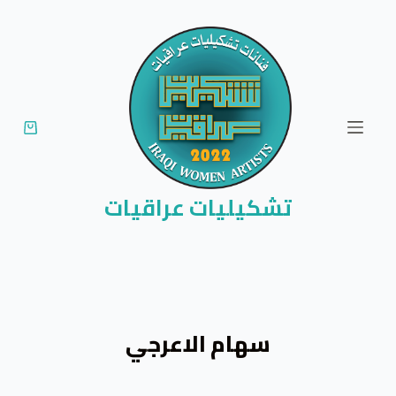
ا
ل
ت
ج
ا
و
ز
إ
تشكيليات عراقيات
ل
ى
ا
ل
م
سهام الاعرجي
ح
ت
و