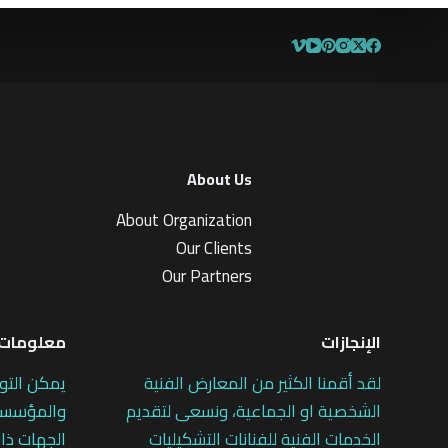
0
0
0
0
م
م
ن
ن
5
5
About Us
About Organization
Our Clients
Our Partners
الإنجازات
معلومات 
لقد أقمنا الكثير من المعارض الفنية
يمكن التو
الشخصية او الجماعية، ونسعى لتقديم
والمؤسسات
الخدمات الفنية للفنانات التشكيليات
الجهات ذات