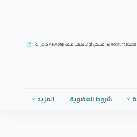
ا
ل
ت
ج
ا
العنصر account غير مسجل أو لا يمتلك ملف view.php خاص به.
و
ز
إ
ل
ى
ا
ة
شروط العضوية
المزيد
ل
م
ح
ت
و