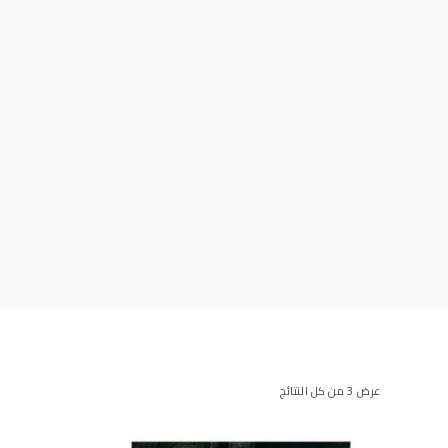
عرض ⁦3⁩ من كل النتائج