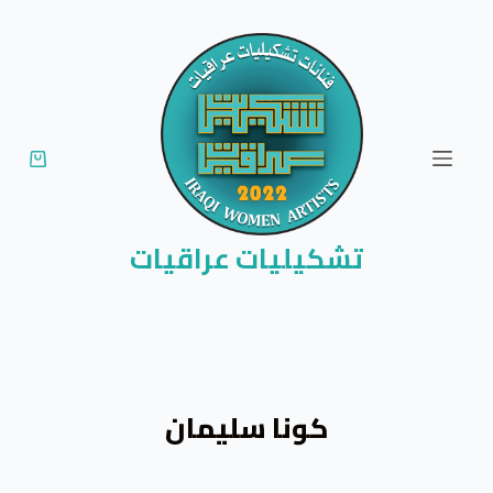
ا
ل
ت
ج
ا
و
ز
إ
تشكيليات عراقيات
ل
ى
ا
ل
م
كونا سلیمان
ح
ت
و