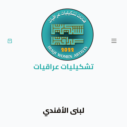
ا
ل
ت
ج
ا
و
ز
إ
تشكيليات عراقيات
ل
ى
ا
ل
م
لبنى الأفندي
ح
ت
و