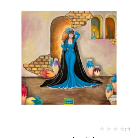
0
م
ن
5
تم