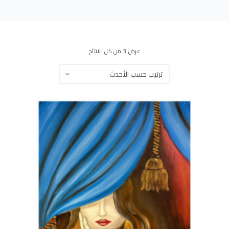
ى
عرض ⁦3⁩ من كل النتائج