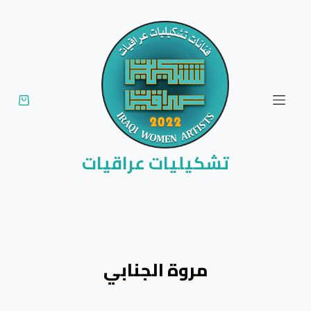
ا
ل
ت
ج
ا
و
ز
إ
تشكيليات عراقيات
ل
ى
ا
ل
م
مروة الجنابي
ح
ت
و