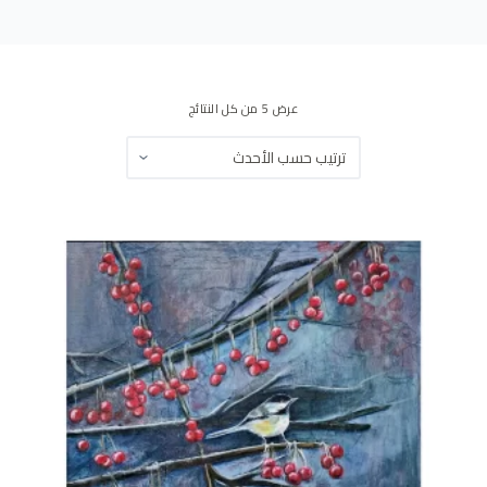
ى
عرض ⁦5⁩ من كل النتائج