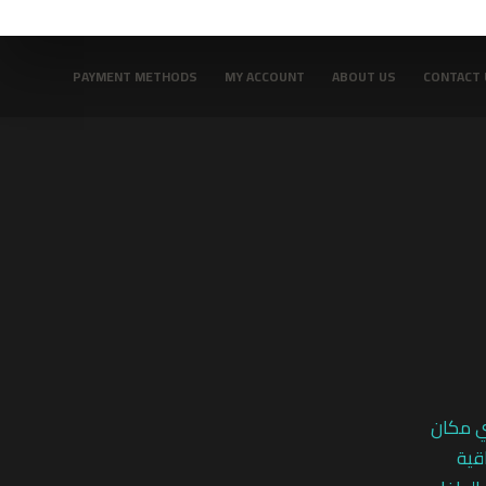
PAYMENT METHODS
MY ACCOUNT
ABOUT US
CONTACT 
ي مكان
قية