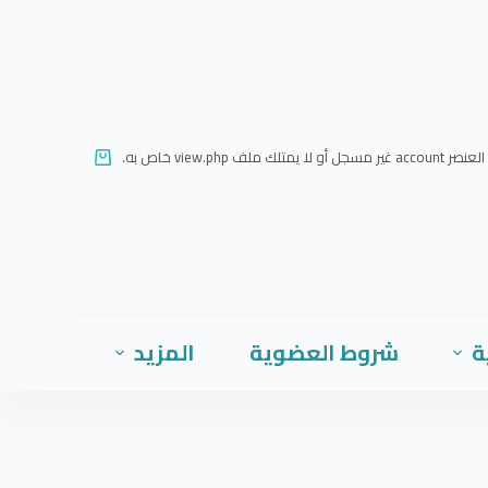
ا
ل
ت
ج
ا
العنصر account غير مسجل أو لا يمتلك ملف view.php خاص به.
و
ز
إ
ل
ى
ا
ة
شروط العضوية
المزيد
ل
م
ح
ت
و