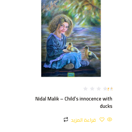
تم
Nidal Malik – Child’s innocence with
ال
ت
ducks
ق
ي
ي
قراءة المزيد
م
1
.