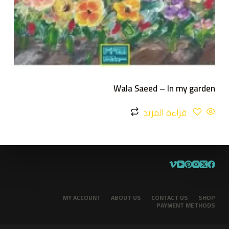
Wala Saeed – In my garden
قراءة المزيد
MY ACCOUNT
ABOUT US
CONTACT US
SHOP
PAYMENT METHODS