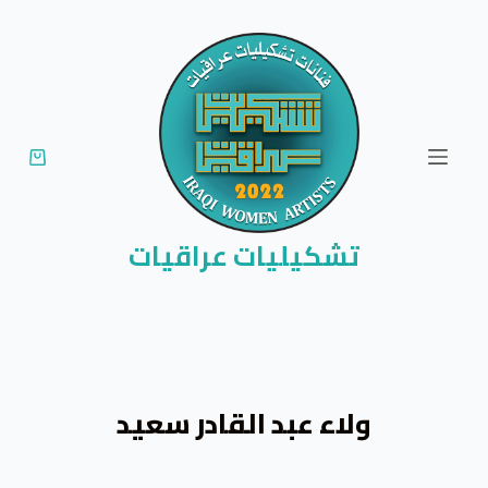
ا
ل
ت
ج
ا
و
ز
إ
تشكيليات عراقيات
ل
ى
ا
ل
م
ولاء عبد القادر سعيد
ح
ت
و