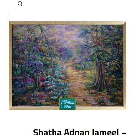
ى
Shatha Adnan Jameel –