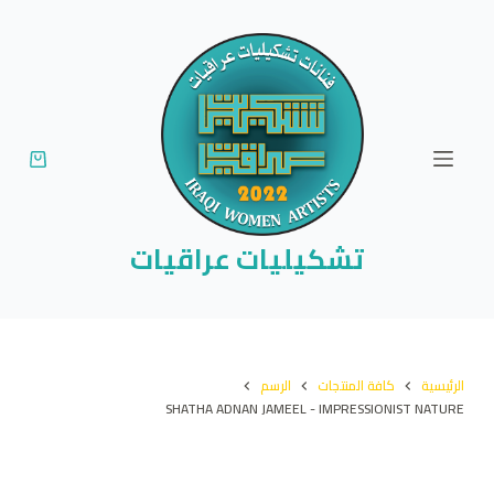
ا
ل
ت
ج
ا
و
ز
إ
تشكيليات عراقيات
ل
ى
ا
ل
الرئيسية
كافة المنتجات
الرسم
م
SHATHA ADNAN JAMEEL - IMPRESSIONIST NATURE
ح
ت
و