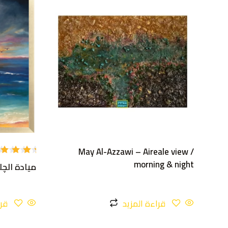
May Al-Azzawi – Aireale view /
تم
morning & night
ميادة الچ
التقييم
4.20
من 5
قراءة المزيد
قرا