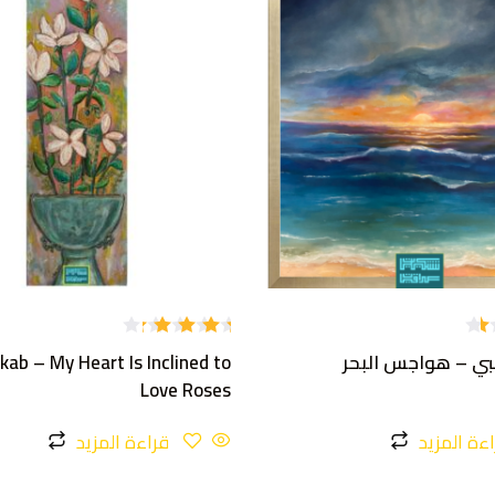
تم
لبي – هواجس البحر
kab – My Heart Is Inclined to
التقييم
4.00
Love Roses
من 5
ءة المزيد
قراءة المزيد