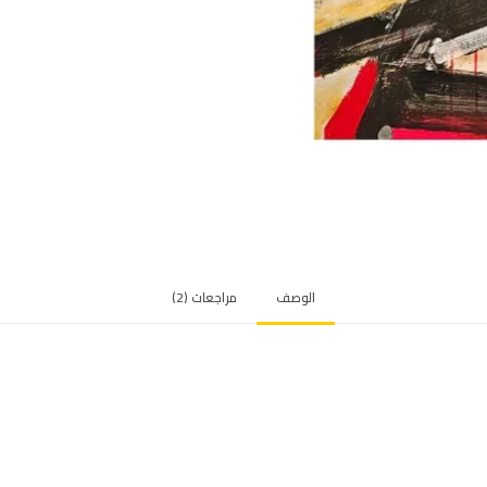
ي
ي
م
ع
م
ي
ل
و
ا
ح
د
الوصف
مراجعات (2)