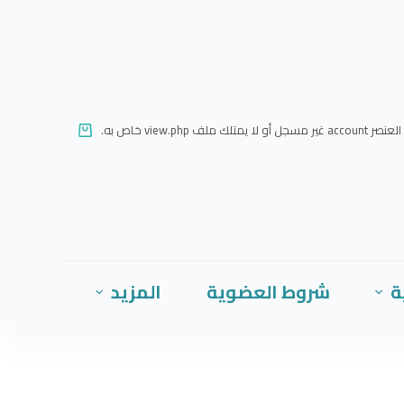
ا
ل
ت
ج
ا
العنصر account غير مسجل أو لا يمتلك ملف view.php خاص به.
و
ز
إ
ل
ى
ا
ة
شروط العضوية
المزيد
ل
م
ح
ت
و