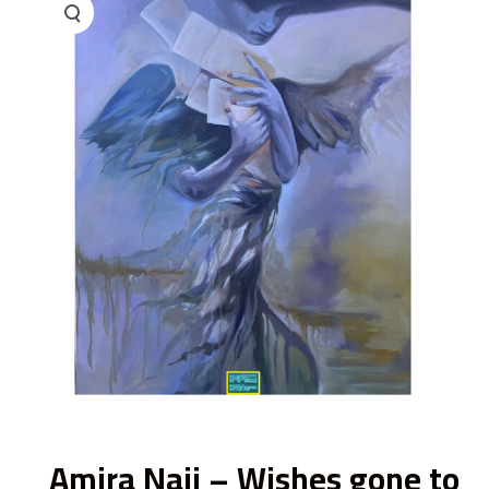
ى
Amira Naji – Wishes gone to