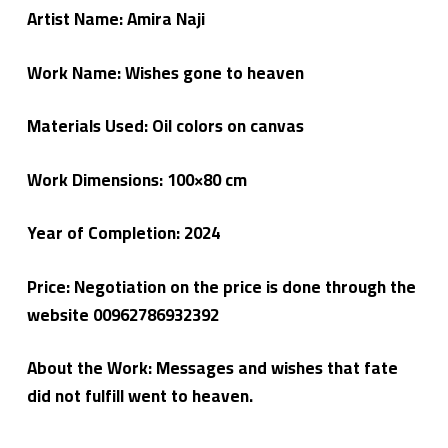
ي
Artist Name: Amira Naji
م
ع
م
Work Name: Wishes gone to heaven
لا
ء
Materials Used: Oil colors on canvas
Work Dimensions: 100×80 cm
Year of Completion: 2024
Price: Negotiation on the price is done through the
website 00962786932392
About the Work: Messages and wishes that fate
did not fulfill went to heaven.