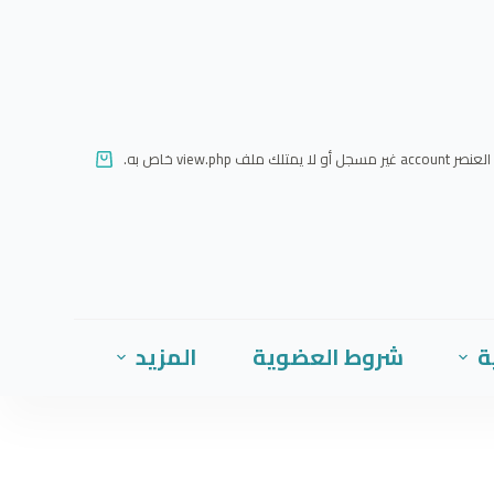
ا
ل
ت
ج
ا
العنصر account غير مسجل أو لا يمتلك ملف view.php خاص به.
و
ز
إ
ل
ى
ا
ة
شروط العضوية
المزيد
ل
م
ح
ت
و