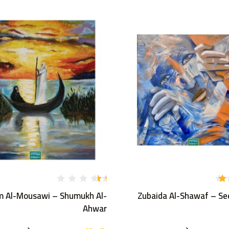
تم
m Al-Mousawi – Shumukh Al-
Zubaida Al-Shawaf – Se
ال
ت
Ahwar
ق
يي
م