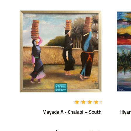
تم
Mayada Al- Chalabi – South
Hiya
التقييم
5.00
من
5