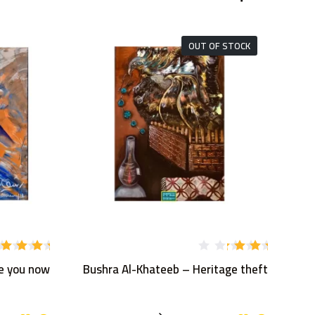
OUT OF STOCK
تم
تم
e you now
Bushra Al-Khateeb – Heritage theft
التقي
التقييم
يم
5.00
من
5
3.00
من 5