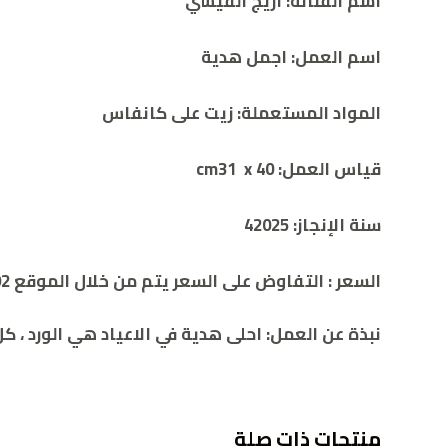
أسم الفنانة: اريج القيسي
اسم العمل:
اجمل هدية
المواد المستعملة: زيت على كانفاس
قياس العمل: 40 cm31 x
سنة الإنجاز: 42025
السعر :
التفاوض على السعر يتم من خلال الموقع 00962786932392
نبذة عن العمل:
احلى هدية في الاعياد هي الورد ، ك
منتجات ذات صلة