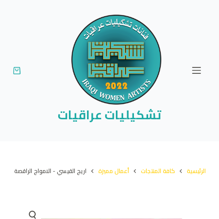
ا
ل
ت
ج
ا
و
ز
إ
تشكيليات عراقيات
ل
ى
ا
ل
الرئيسية
كافة المنتجات
أعمال مميزة
اريج القيسي - الامواج الراقصة
م
ح
ت
و