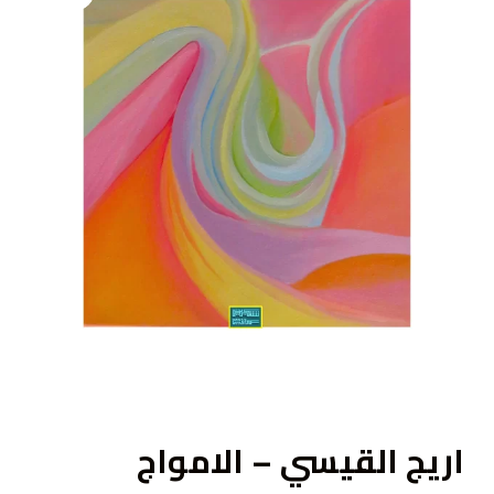
ى
اريج القيسي – الامواج