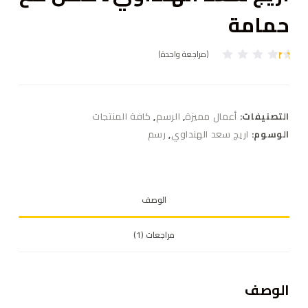
حمامة
(مراجعة واحدة)
تم
ال
ت
ق
ي
التصنيفات:
أعمال مميزة
,
الرسم
,
كافة المنتجات
ي
م
الوسوم:
اريج سعد الهنداوي
,
رسم
بـ
1
.
0
0
م
الوصف
ن
5
بن
ا
مراجعات (1)
ءً
ع
ل
ى
ت
الوصف
ق
ي