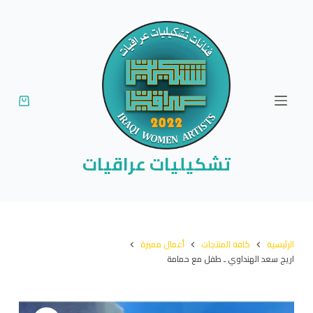
ا
ل
ت
ج
ا
و
ز
إ
تشكيليات عراقيات
ل
ى
ا
ل
الرئيسية
كافة المنتجات
أعمال مميزة
م
اريج سعد الهنداوي ـ طفل مع حمامة
ح
ت
و