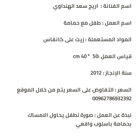
ي
اسم الفنانة :
اريج سعد الهنداوي
م
ع
م
اسم العمل : طفل مع حمامة
ي
ل
و
ا
المواد المستعملة : زيت على كانفاس
ح
د
قياس العمل :50 * cm 40
سنة الإنجاز : 2012
السعر :
التفاوض على السعر يتم من خلال الموقع
00962786932392
نبذة عن العمل :
صورة لطفل يحاول الامساك
بحمامة باسلوب واقعي