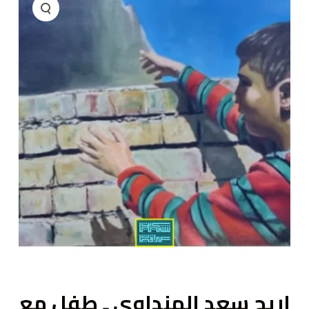
ى
اريج سعد الهنداوي ـ طفل مع