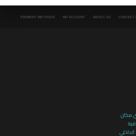
م
ن
5
PAYMENT METHODS
MY ACCOUNT
ABOUT US
CONTACT 
ي مكان
قية
 الداخلي