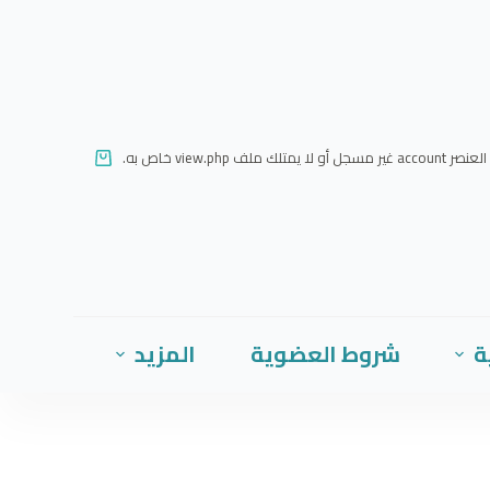
ا
ل
ت
ج
ا
العنصر account غير مسجل أو لا يمتلك ملف view.php خاص به.
و
ز
إ
ل
ى
ا
ة
شروط العضوية
المزيد
ل
م
ح
ت
و