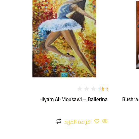
تم
Hiyam Al-Mousawi – Ballerina
Bushra
ال
ت
ق
يي
م
قراءة المزيد
1
.
1
1