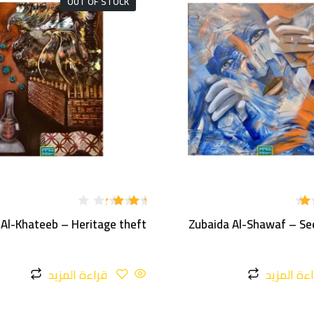
OUT OF STOCK
تم
 Al-Khateeb – Heritage theft
Zubaida Al-Shawaf – Se
التقي
يم
3.00
من 5
ءة المزيد
قراءة المزيد