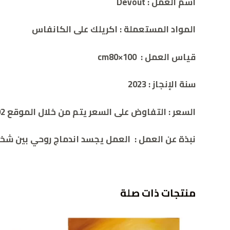
اسم العمل
:
Devout
المواد المستعملة
:
اكريلك على الكانفاس
قياس العمل
:
100×cm80
سنة الإنجاز
:
2023
السعر
:
التفاوض على السعر يتم من خلال الموقع 00962786932392
نبذة عن العمل
:
العمل يجسد اندماج روحي بين شخص
منتجات ذات صلة