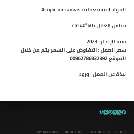
المواد المستعملة :
Acrylic on canvas
قياس العمل : cm
40*60
سنة الإنجاز :
2023
سعر العمل :
التفاوض على السعر يتم من خلال
الموقع 00962786932392
نبذة
عن
العمل
:
ورود
MY ACCOUNT
ABOUT US
CONTACT US
SHOP