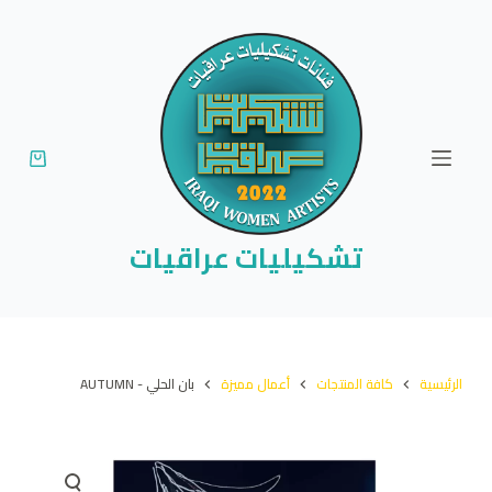
ا
ل
ت
ج
ا
و
ز
إ
تشكيليات عراقيات
ل
ى
ا
ل
الرئيسية
كافة المنتجات
أعمال مميزة
بان الحلي - AUTUMN
م
ح
ت
و