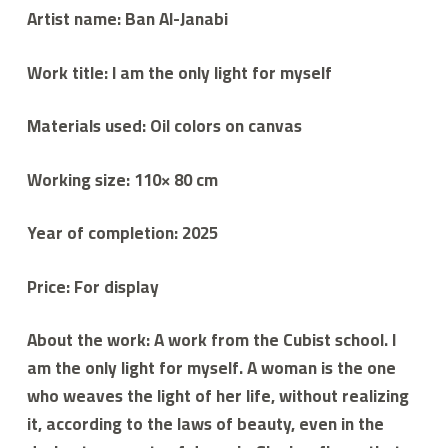
ي
Artist name:
Ban Al-Janabi
م
ع
م
Work title: I am the only light for myself
ي
ل
و
ا
Materials used: Oil colors on canvas
ح
د
Working size: 110× 80 cm
Year of completion: 2025
Price: For display
About the work: A work from the Cubist school. I
am the only light for myself. A woman is the one
who weaves the light of her life, without realizing
it, according to the laws of beauty, even in the