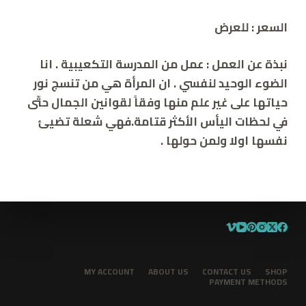
السعر :
للعرض
نبذة عن العمل :
عمل من المدرسة التكعيبية . انا
الضوء الوحيد لنفسي . ان المرأة هي من تنسج نور
حياتها على غير علم منها وفقاً لقوانين الجمال حتّى
في لحظات اليأس الأكثر قتامة.فهي شعلة تضيئ
نفسها اولا ولمن حولها .
MY ACCOUNT
ABOUT US
CONTACT US
SHOP
PAYMENT METHODS