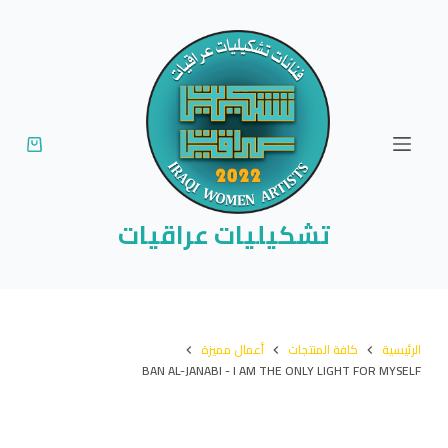
ا
ل
ت
ج
ا
و
ز
إ
تشكيليات عراقيات
ل
ى
ا
ل
الرئيسية
كافة المنتجات
أعمال مميزة
م
BAN AL-JANABI - I AM THE ONLY LIGHT FOR MYSELF
ح
ت
و