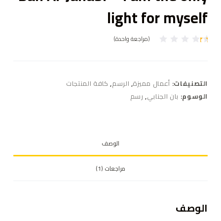
light for myself
(مراجعة واحدة)
تم
ال
ت
ق
ي
التصنيفات:
أعمال مميزة
,
الرسم
,
كافة المنتجات
ي
م
الوسوم:
بان الجنابي
,
رسم
بـ
1
.
0
0
م
الوصف
ن
5
بن
ا
مراجعات (1)
ءً
ع
ل
ى
ت
الوصف
ق
ي