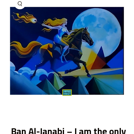
ى
Ban Al-Janabi – I am the only