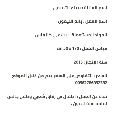
اسم الفنانة :
بيداء التميمي
اسم العمل :
بائع الليمون
المواد المستعملة : زيت
على كانفاس
قياس العمل : cm 5
0 x 170
سنة الإنجاز :
2015
السعر :
التفاوض على السعر يتم من خلال الموقع
00962786932392
نبذة
عن
العمل
:
اطفال في زقاق شعبي وطفل جالس
امامه سلة ليمون
.