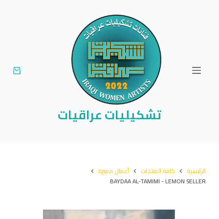
ا
ل
ت
ج
ا
و
ز
إ
تشكيليات عراقيات
ل
ى
ا
ل
الرئيسية
كافة المنتجات
أعمال مميزة
م
BAYDAA AL-TAMIMI - LEMON SELLER
ح
ت
و