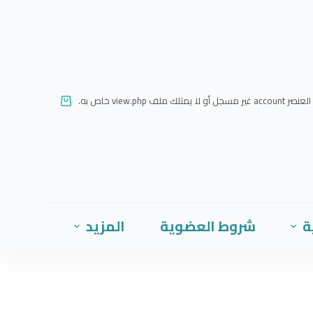
ا
ل
ت
ج
ا
العنصر account غير مسجل أو لا يمتلك ملف view.php خاص به.
و
ز
إ
ل
ى
ا
ة
شروط العضوية
المزيد
ل
م
ح
ت
و