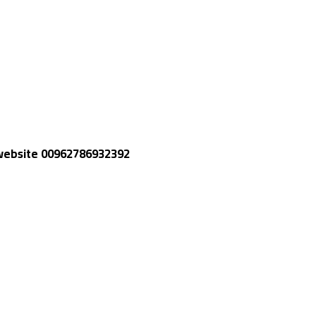
e website 00962786932392