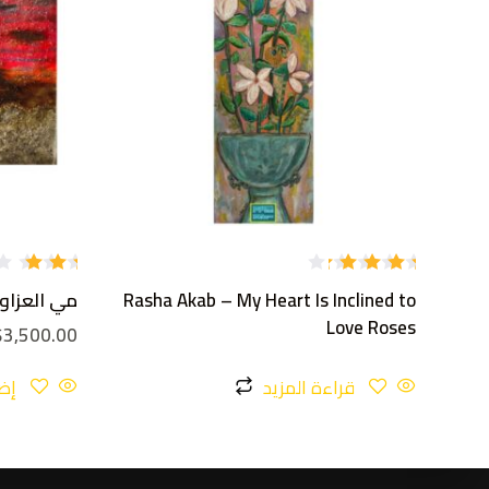
تم
تم
Rasha Akab – My Heart Is Inclined to
مي العزاوي –
التقييم
التق
4.00
ييم
Love Roses
$
3,500.00
من 5
2.54
من
5
قراءة المزيد
إض