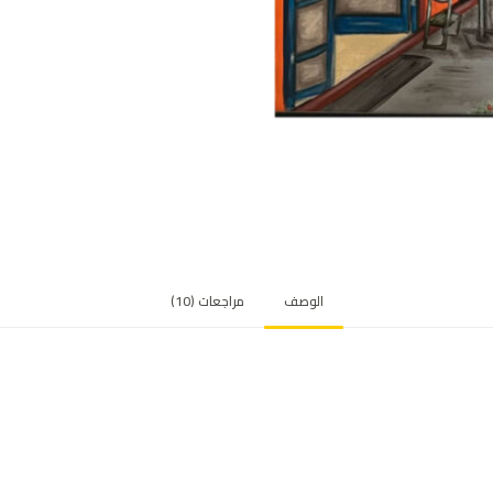
ي
ي
م
ع
م
لا
ء
الوصف
مراجعات (10)