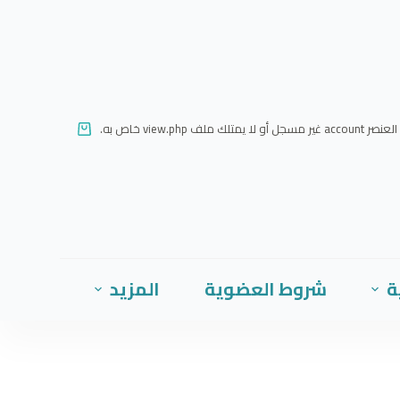
ا
ل
ت
ج
ا
العنصر account غير مسجل أو لا يمتلك ملف view.php خاص به.
و
ز
إ
ل
ى
ا
ة
شروط العضوية
المزيد
ل
م
ح
ت
و