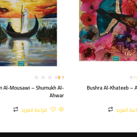
تم
m Al-Mousawi – Shumukh Al-
Bushra Al-Khateeb – 
ال
ت
Ahwar
ق
يي
م
ءة المزيد
قراءة المزيد
1.
1
5
م
ن
5