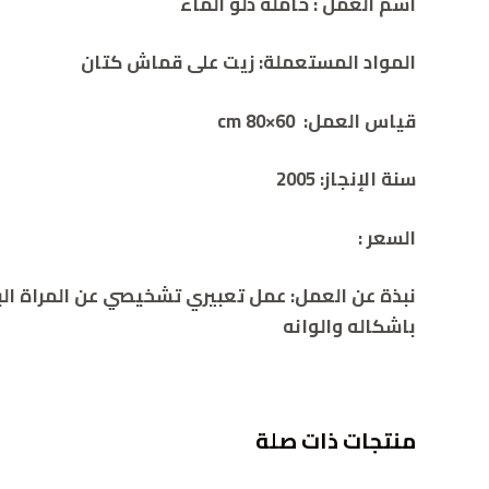
اسم العمل : حاملة دلو الماء
المواد المستعملة: زيت على قماش كتان
قياس العمل: cm 80×60
سنة الإنجاز: 2005
السعر :
نبذة عن العمل
: عمل تعبيري تشخيصي عن المراة الب
باشكاله والوانه
منتجات ذات صلة