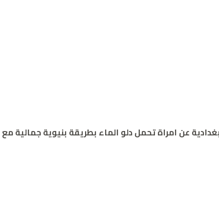
غدادية عن امراة تحمل دلو الماء بطريقة بنيوية جمالية مع