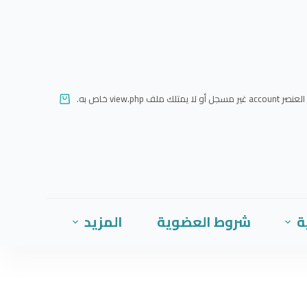
ا
ل
ت
ج
ا
العنصر account غير مسجل أو لا يمتلك ملف view.php خاص به.
و
ز
إ
ل
ى
ا
ة
شروط العضوية
المزيد
ل
م
ح
ت
و