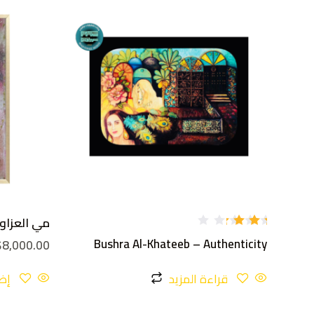
مي العزاوي – t
تم
Bushra Al-Khateeb – Authenticity
$
8,000.00
التقي
يم
3.00
من 5
قراءة المزيد
إض