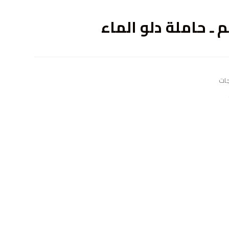
ى
م ـ حاملة دلو الماء
جات