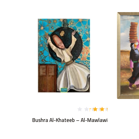
تم
Bushra Al-Khateeb – Al-Mawlawi
التقي
يم
3.00
من 5