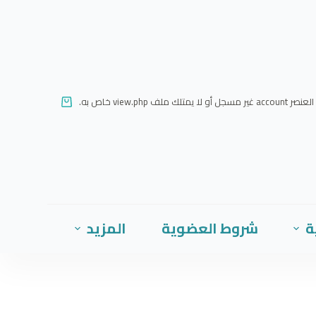
ا
ل
ت
ج
ا
العنصر account غير مسجل أو لا يمتلك ملف view.php خاص به.
و
ز
إ
ل
ى
ا
ة
شروط العضوية
المزيد
ل
م
ح
ت
و