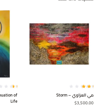
تم
تم
مي العزاوي – Storm
uation of
التق
ال
ييم
تق
Life
$
3,500.00
2.54
يي
من
م
1.
5