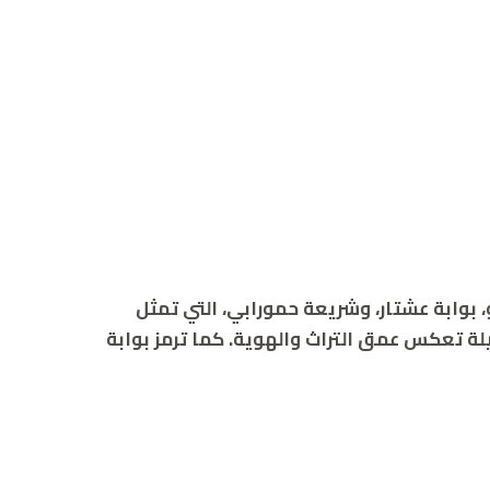
و، بوابة عشتار، وشريعة حمورابي، التي تمثل
لة تعكس عمق التراث والهوية. كما ترمز بوابة