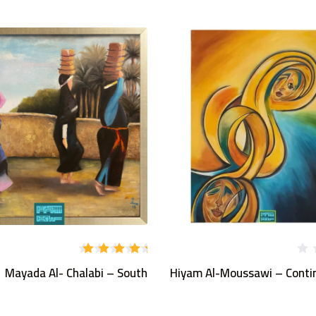
تم
Mayada Al- Chalabi – South
Hiyam Al-Moussawi – Contin
التقييم
5.00
من
5