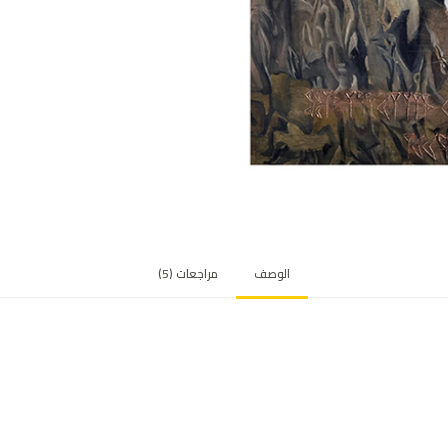
ي
ي
م
ع
م
لا
ء
الوصف
مراجعات (5)