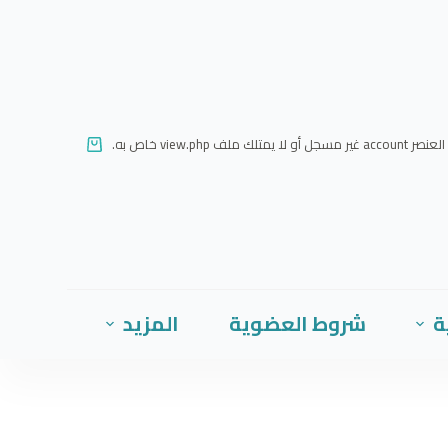
ا
ل
ت
ج
ا
العنصر account غير مسجل أو لا يمتلك ملف view.php خاص به.
و
ز
إ
ل
ى
ا
ة
شروط العضوية
المزيد
ل
م
ح
ت
و