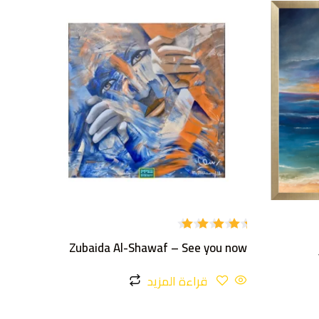
تم
Zubaida Al-Shawaf – See you now
التقييم
5.00
من
5
قراءة المزيد