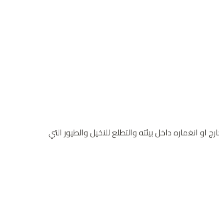
رج او انغماره داخل بيئته والتطلع للنخيل والطيور التي