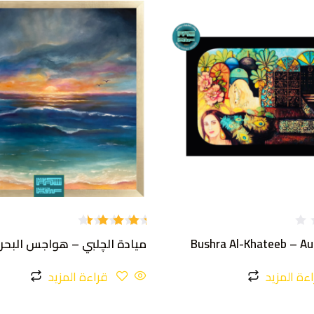
تم
Bushra Al-Khateeb – Au
ميادة الچلبي – هواجس البحر
التقييم
4.20
من 5
ءة المزيد
قراءة المزيد