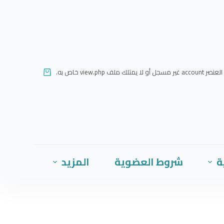
ا
ل
ت
ج
ا
العنصر account غير مسجل أو لا يمتلك ملف view.php خاص به.
و
ز
إ
ل
ى
ا
ة
شروط العضوية
المزيد
ل
م
ح
ت
و