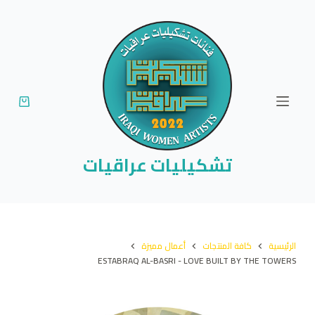
ا
ل
ت
ج
ا
و
ز
إ
تشكيليات عراقيات
ل
ى
ا
ل
الرئيسية
كافة المنتجات
أعمال مميزة
م
ESTABRAQ AL-BASRI - LOVE BUILT BY THE TOWERS
ح
ت
و