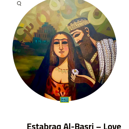
ى
Estabraq Al-Basri – Love