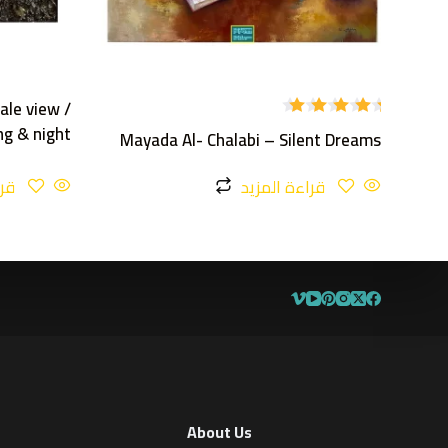
ale view /
تم
ng & night
Mayada Al- Chalabi – Silent Dreams
التقييم
4.60
من
5
قراءة المزيد
قرا
About Us