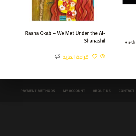
Rasha Okab – We Met Under the Al-
Shanashil
Bush
قراءة المزيد
PAYMENT METHODS
MY ACCOUNT
ABOUT US
CONTACT 