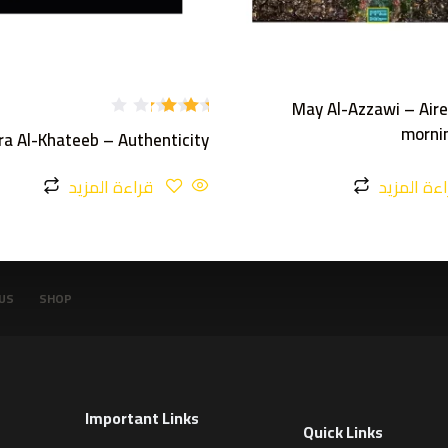
May Al-Azzawi – Aire
تم
morni
ra Al-Khateeb – Authenticity
التقي
يم
3.00
ءة المزيد
قراءة المزيد
من 5
US
SHOP
Important Links
Quick Links