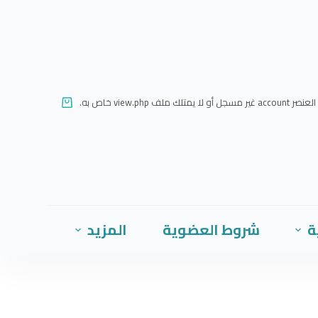
ا
ل
ت
ج
ا
العنصر account غير مسجل أو لا يمتلك ملف view.php خاص به.
و
ز
إ
ل
ى
ا
ة
شروط العضوية
المزيد
ل
م
ح
ت
و