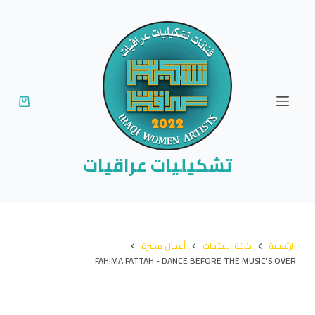
ا
ل
ت
ج
ا
و
ز
إ
تشكيليات عراقيات
ل
ى
ا
ل
الرئيسية
كافة المنتجات
أعمال مميزة
م
FAHIMA FATTAH - DANCE BEFORE THE MUSIC'S OVER
ح
ت
و