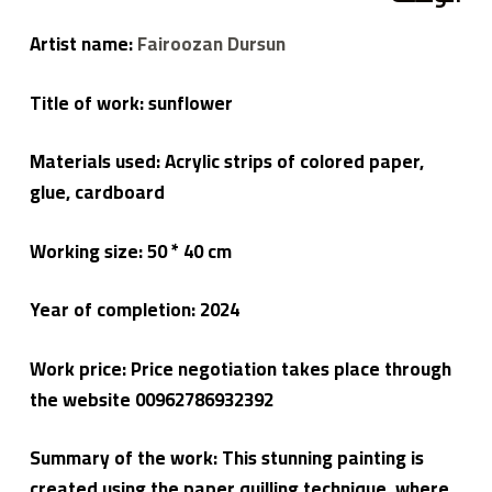
ي
م
Artist name:
Fairoozan Dursun
ع
م
لا
ء
Title of work: sunflower
Materials used: Acrylic strips of colored paper,
glue, cardboard
Working size: 50 * 40 cm
Year of completion: 2024
Work price: Price negotiation takes place through
the website 00962786932392
Summary of the work: This stunning painting is
created using the paper quilling technique, where