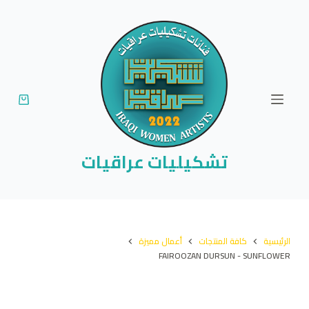
ا
ل
ت
ج
ا
و
ز
إ
تشكيليات عراقيات
ل
ى
ا
ل
الرئيسية
كافة المنتجات
أعمال مميزة
م
FAIROOZAN DURSUN - SUNFLOWER
ح
ت
و