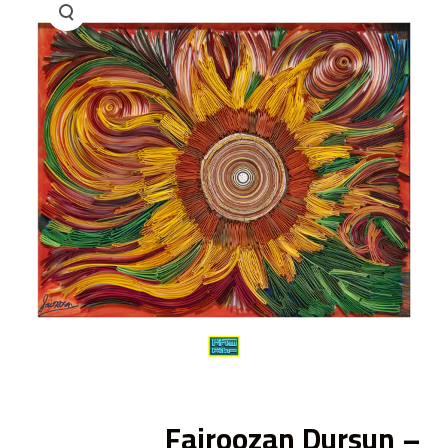
ى
Fairoozan Dursun –