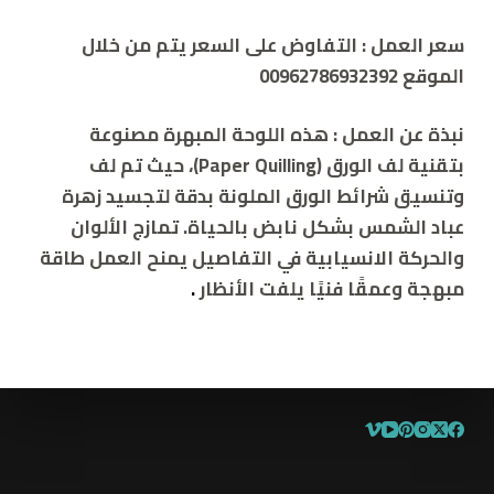
سعر العمل :
التفاوض على السعر يتم من خلال
الموقع 00962786932392
نبذة عن العمل :
هذه اللوحة المبهرة مصنوعة
بتقنية لف الورق (Paper Quilling)، حيث تم لف
وتنسيق شرائط الورق الملونة بدقة لتجسيد زهرة
عباد الشمس بشكل نابض بالحياة. تمازج الألوان
والحركة الانسيابية في التفاصيل يمنح العمل طاقة
مبهجة وعمقًا فنيًا يلفت الأنظار
.