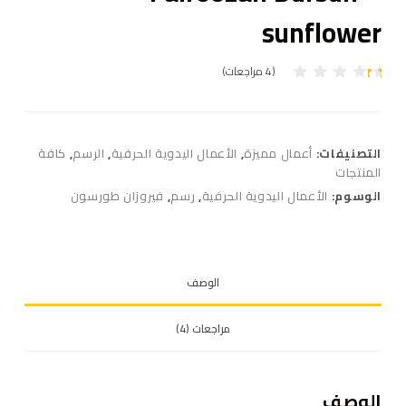
sunflower
(
4
مراجعات)
4
تم
ال
ت
ق
ي
التصنيفات:
أعمال مميزة
,
الأعمال اليدوية الحرفية
,
الرسم
,
كافة
ي
م
المنتجات
بـ
الوسوم:
الأعمال اليدوية الحرفية
,
رسم
,
فيروزان طورسون
1
.
0
0
م
ن
5
الوصف
بن
ا
ءً
مراجعات (4)
ع
ل
ى
ت
ق
الوصف
ي