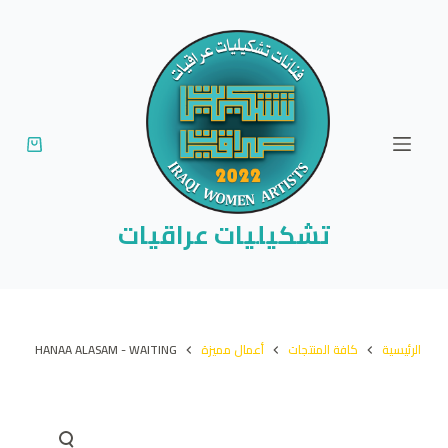
ا
ل
ت
ج
ا
و
ز
إ
تشكيليات عراقيات
ل
ى
ا
ل
الرئيسية
كافة المنتجات
أعمال مميزة
HANAA ALASAM - WAITING
م
ح
ت
و