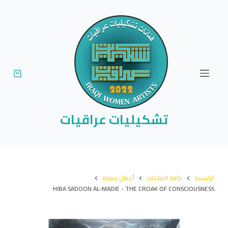
ا
ل
ت
ج
ا
و
ز
إ
تشكيليات عراقيات
ل
ى
ا
ل
الرئيسية
كافة المنتجات
أعمال مميزة
م
HIBA SADOON AL-MADIE - THE CROAK OF CONSCIOUSNESS
ح
ت
و