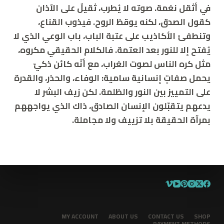
في أثقل نغمة. صوته لا يُطرب، ثقيلٌ على الآذان
كقول الصدق، لكنه يوقظ الروح. فيذوب القناع،
وتنطفئ الأكاذيب على عتبة الباب، باب الوعي الذي لا
يُفتح إلا للنور بعد العتمة. فالكلام الحقيقي مكروه،
مثل كره الناس لصوت الغراب، مع أنّه كائن ذكيّ
يحمل صفاتٍ إنسانية سامية: الوفاء، والحذر، والقدرة
على التمييز بين النور والظلمة. لكن زيف البشر لا
يدعهم يتقبّلون الإنسان الصادق، ذاك الذي يواجههم
بمرآة الحقيقة بلا تزييف ولا مجاملة.
MY ACCOUNT
ABOUT US
CONTACT US
SHOP
PAYMENT METHODS